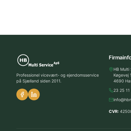
Firmainf
HB Multi
Professionel vicevært- og ejendomsservice
Køgevej 
på Sjælland siden 2011.
4690 Ha
23 25 11
info@hbm
CVR:
4250