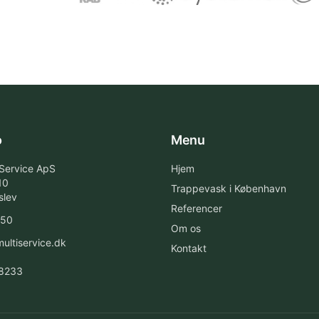
o
Menu
 Service ApS
Hjem
10
Trappevask i København
slev
Referencer
 50
Om os
ultiservice.dk
Kontakt
8233