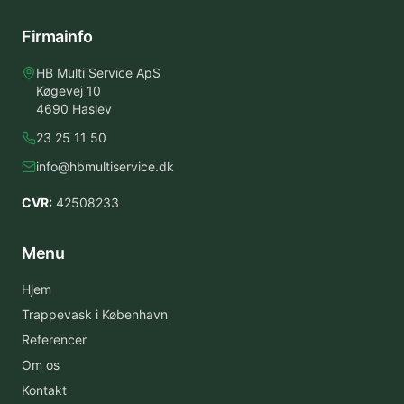
Firmainfo
HB Multi Service ApS
Køgevej 10
4690 Haslev
23 25 11 50
info@hbmultiservice.dk
CVR:
42508233
Menu
Hjem
Trappevask i København
Referencer
Om os
Kontakt