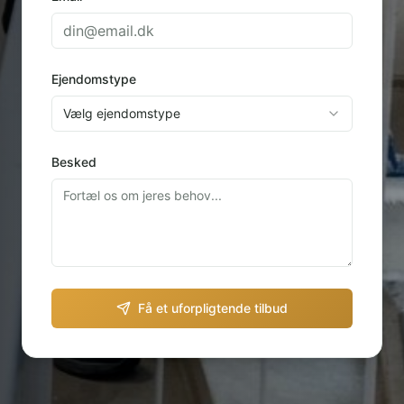
Ejendomstype
Vælg ejendomstype
Besked
Få et uforpligtende tilbud