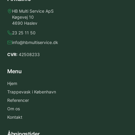
HB Multi Service ApS
Køgevej 10
4690 Haslev
23 25 11 50
info@hbmultiservice.dk
CVR:
42508233
Menu
Hjem
Trappevask i København
Referencer
Om os
Kontakt
Åbningstider