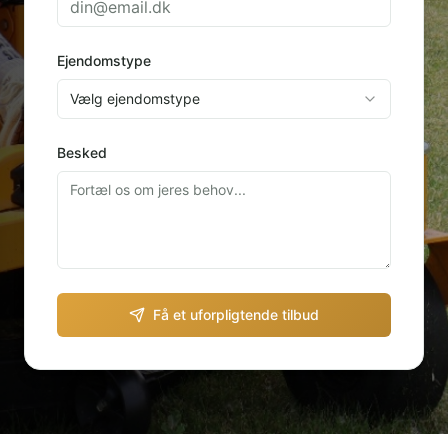
Ejendomstype
Vælg ejendomstype
Besked
Få et uforpligtende tilbud