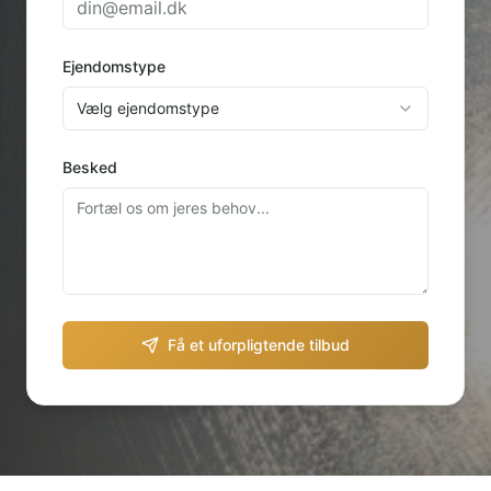
Ejendomstype
Vælg ejendomstype
Besked
Få et uforpligtende tilbud