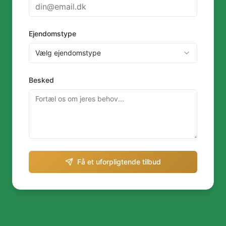
Ejendomstype
Vælg ejendomstype
Besked
Få et uforpligtende tilbud